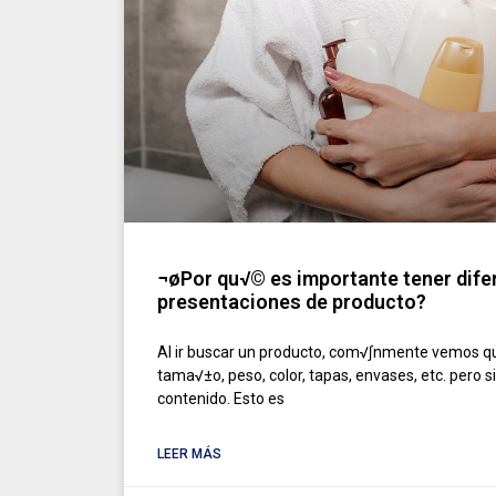
¬øPor qu√© es importante tener dife
presentaciones de producto?
Al ir buscar un producto, com√∫nmente vemos qu
tama√±o, peso, color, tapas, envases, etc. pero 
contenido. Esto es
LEER MÁS