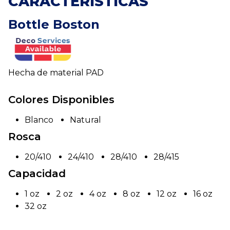
CARACTERÍSTICAS
Bottle Boston
Hecha de material PAD
Colores Disponibles
Blanco
Natural
Rosca
20/410
24/410
28/410
28/415
Capacidad
1 oz
2 oz
4 oz
8 oz
12 oz
16 oz
32 oz