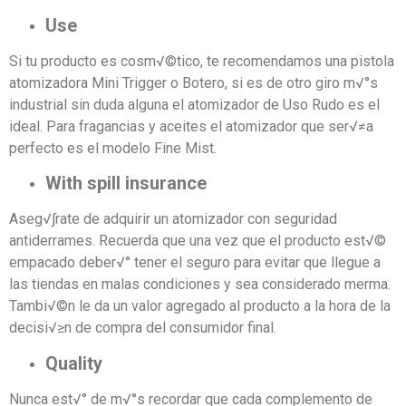
Use
Si tu producto es cosm√©tico, te recomendamos una pistola
atomizadora Mini Trigger o Botero, si es de otro giro m√°s
industrial sin duda alguna el atomizador de Uso Rudo es el
ideal. Para fragancias y aceites el atomizador que ser√≠a
perfecto es el modelo Fine Mist.
With spill insurance
Aseg√∫rate de adquirir un atomizador con seguridad
antiderrames. Recuerda que una vez que el producto est√©
empacado deber√° tener el seguro para evitar que llegue a
las tiendas en malas condiciones y sea considerado merma.
Tambi√©n le da un valor agregado al producto a la hora de la
decisi√≥n de compra del consumidor final.
Quality
Nunca est√° de m√°s recordar que cada complemento de