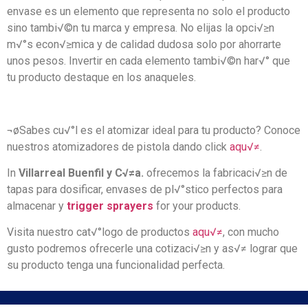
envase es un elemento que representa no solo el producto
sino tambi√©n tu marca y empresa. No elijas la opci√≥n
m√°s econ√≥mica y de calidad dudosa solo por ahorrarte
unos pesos. Invertir en cada elemento tambi√©n har√° que
tu producto destaque en los anaqueles.
¬øSabes cu√°l es el atomizar ideal para tu producto? Conoce
nuestros atomizadores de pistola dando click
aqu√≠
.
In
Villarreal Buenfil y C√≠a.
ofrecemos la fabricaci√≥n de
tapas para dosificar, envases de pl√°stico perfectos para
almacenar y
trigger sprayers
for your products.
Visita nuestro cat√°logo de productos
aqu√≠
, con mucho
gusto podremos ofrecerle una cotizaci√≥n y as√≠ lograr que
su producto tenga una funcionalidad perfecta.